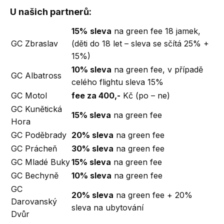
U našich partnerů:
15%
sleva
na green fee 18 jamek,
GC Zbraslav
(děti do 18 let – sleva se sčítá 25% +
15%)
10% sleva
na green fee, v případě
GC Albatross
celého flightu sleva 15%
GC Motol
fee za 400,-
Kč (po – ne)
GC Kunětická
15% sleva
na green fee
Hora
GC Poděbrady
20% sleva
na green fee
GC Prácheň
30% sleva
na green fee
GC Mladé Buky
15% sleva
na green fee
GC Bechyně
10% sleva
na green fee
GC
20% sleva
na green fee + 20%
Darovanský
sleva na ubytování
Dvůr