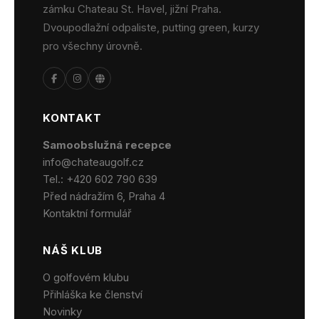
zámku Chateau St. Havel, jižní Praha.
Dvoupodlažní odpaliste, putting green, kurzy
pro všechny úrovně.
KONTAKT
Samoobslužná recepce
info@chateaugolf.cz
Tel.:
+420 602 790 639
Před nádražím 6, Praha 4
Kontaktní formulář
NÁŠ KLUB
O golfovém klubu
Přihláška ke členství
Novinky