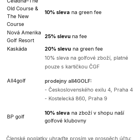
Čeladná–The
Old Course &
10% sleva
na green fee
The New
Course
Nová Amerika
25% slevu
na fee
Golf Resort
Kaskáda
20% slevu
na green fee
10% sleva na golfové zboží, platné
pouze s kartičkou ČGF
All4golf
prodejny all4GOLF:
- Československého exilu 4, Praha 4
- Kostelecká 860, Praha 9
10% sleva
na zboží v shopu naší
BP golf
golfové klubovny
Členské poplatky uhraďte prosím ve prospěch účtu: