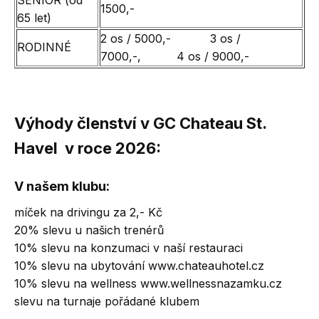
SENIOR (od
1500,-
65 let)
2 os / 5000,- 3 os /
RODINNÉ
7000,-, 4 os / 9000,-
Výhody členství v GC Chateau St.
Havel v roce 2026:
V našem klubu:
míček na drivingu za 2,- Kč
20% slevu u našich trenérů
10% slevu na konzumaci v naší restauraci
10% slevu na ubytování www.chateauhotel.cz
10% slevu na wellness www.wellnessnazamku.cz
slevu na turnaje pořádané klubem