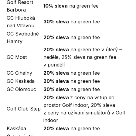
Golf Resort
10% sleva
na green fee
Barbora
GC Hluboká
30% sleva
na green fee
nad Vltavou
GC Svobodné
20% sleva
na green fee
Hamry
20% sleva
na green fee v úterý –
GC Most
neděle, 25% sleva na green fee
v pondělí
GC Cihelny
20% sleva
na green fee
GC Kaskáda
20% sleva
na green fee
GC Olomouc
30% sleva
na green fee
20% sleva
z ceny na vstup do
prostor Golf indoor, 20% sleva
Golf Club Step
z ceny na užívání simulátorů v Golf
indoor
Kaskáda
20% sleva
na green fee