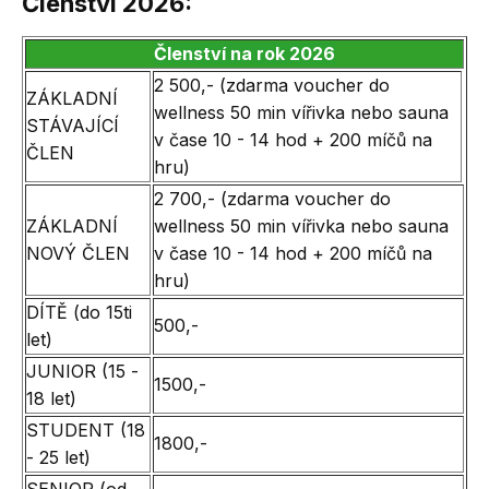
Členství 2026:
Členství na rok 2026
2 500,- (zdarma voucher do
ZÁKLADNÍ
wellness 50 min vířivka nebo sauna
STÁVAJÍCÍ
v čase 10 - 14 hod + 200 míčů na
ČLEN
hru)
2 700,- (zdarma voucher do
ZÁKLADNÍ
wellness 50 min vířivka nebo sauna
NOVÝ ČLEN
v čase 10 - 14 hod + 200 míčů na
hru)
DÍTĚ (do 15ti
500,-
let)
JUNIOR (15 -
1500,-
18 let)
STUDENT (18
1800,-
- 25 let)