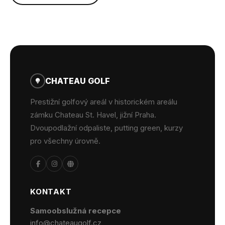
CHATEAU GOLF
Prestižní golfový areál v historickém areálu
zámku Chateau St. Havel, jižní Praha.
Dvoupodlažní odpaliste, putting green, kurzy
pro všechny úrovně.
KONTAKT
Samoobslužná recepce
info@chateaugolf.cz