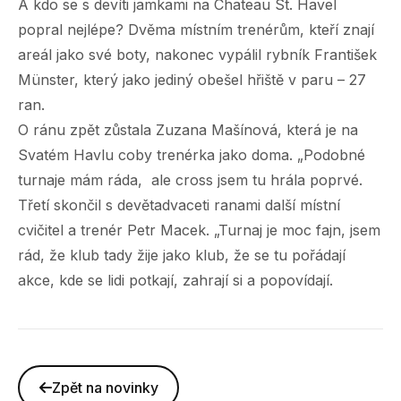
A kdo se s devíti jamkami na Chateau St. Havel
popral nejlépe? Dvěma místním trenérům, kteří znají
areál jako své boty, nakonec vypálil rybník František
Münster, který jako jediný obešel hřiště v paru – 27
ran.
O ránu zpět zůstala Zuzana Mašínová, která je na
Svatém Havlu coby trenérka jako doma. „Podobné
turnaje mám ráda, ale cross jsem tu hrála poprvé.
Třetí skončil s devětadvaceti ranami další místní
cvičitel a trenér Petr Macek. „Turnaj je moc fajn, jsem
rád, že klub tady žije jako klub, že se tu pořádají
akce, kde se lidi potkají, zahrají si a popovídají.
Zpět na novinky