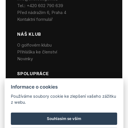
Tel.:
+420 602 790 639
Před nádražím 6, Praha 4
Kontaktní formulář
NÁŠ KLUB
O golfovém klubu
Přihláška ke členství
Novinky
SPOLUPRÁCE
Hotel Chateau St. Havel
Informace o cookies
Zámecká restaurace
Používáme soubory cookie ke zlepšení vašeho zážitku
Wellness centrum
z webu.
Firemní akce
Souhlasím se vším