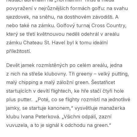
povyražení v nejrůznějších formách golfu: na svahu
sjezdovek, na sněhu, na dostihovém závodišti. A
nebo také na zámku. Golfový turnaj Cross Country,
který se třetí květnouvou neděli odehrál v areálu
zámku Chateau St. Havel byl k tomu ideální
příležitostí.
Devět jamek rozmístěných po celém areálu, jedna
z nich na střeše klubovny. Tři greeny – velký putting,
malý chipping a malý záložní green. Šestatřicet
startujících v devítí flightech, ke hře stačí čtyři hole
plus putter. „Poté, co se flighty rozmístí na jednotlivé
jamky, se startuje kanonem,“ vysvětluje manažerka
klubu Ivana Peterková. „Všichni odpálí, zazní
vuvuzela, a to je signál k odchodu na green.“