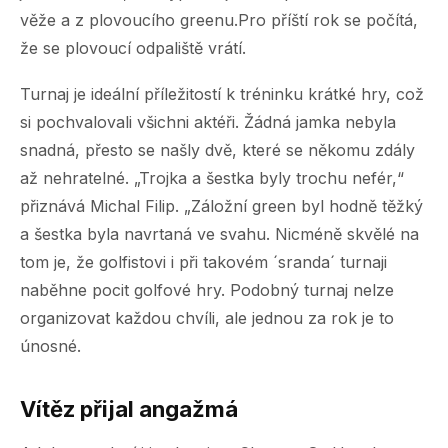
věže a z plovoucího greenu.Pro příští rok se počítá,
že se plovoucí odpaliště vrátí.
Turnaj je ideální příležitostí k tréninku krátké hry, což
si pochvalovali všichni aktéři. Žádná jamka nebyla
snadná, přesto se našly dvě, které se někomu zdály
až nehratelné. „Trojka a šestka byly trochu nefér,“
přiznává Michal Filip. „Záložní green byl hodně těžký
a šestka byla navrtaná ve svahu. Nicméně skvělé na
tom je, že golfistovi i při takovém ´sranda´ turnaji
naběhne pocit golfové hry. Podobný turnaj nelze
organizovat každou chvíli, ale jednou za rok je to
únosné.
Vítěz přijal angažmá