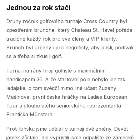
Jednou za rok stačí
Druhý ročník golfového turnaje Cross Country byl
zpestřením brunche, který Chateau St. Havel pořádá
tradičně každý rok pro své členy a VIP klienty.
Brunch byl určený i pro negolfisty, aby přišli, podívali
se a třeba si zkusili golf.
Turnaj na rány hrají golfisté s maximálním
handicapem 36. A že startovní pole nebylo jen tak
ledajaké, o tom svědčí mimo jiné účast Zuzany
Mašínové, první české hráčky na Ladies European
Tour a dlouholetého seniorského reprezentanta
Františka Münstera.
Proti loňsku jsme udělali v turnaji dvě změny. Devět
jamek zůstalo, ale vypustili jsme odpaliště ze zámecké