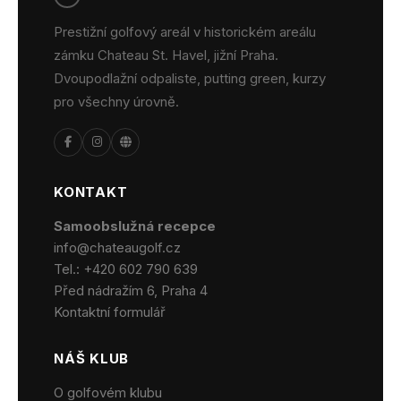
Prestižní golfový areál v historickém areálu
zámku Chateau St. Havel, jižní Praha.
Dvoupodlažní odpaliste, putting green, kurzy
pro všechny úrovně.
KONTAKT
Samoobslužná recepce
info@chateaugolf.cz
Tel.:
+420 602 790 639
Před nádražím 6, Praha 4
Kontaktní formulář
NÁŠ KLUB
O golfovém klubu