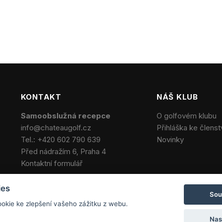
KONTAKT
NÁŠ KLUB
Samoobslužná recepce
O golfovém klubu
info@chateaugolf.cz
Přihláška ke členst
Tel.:
+420 602 790 639
Novinky
Před nádražím 6, Praha 4
Kontaktní formulář
ies
Sou
kie ke zlepšení vašeho zážitku z webu.
Nas