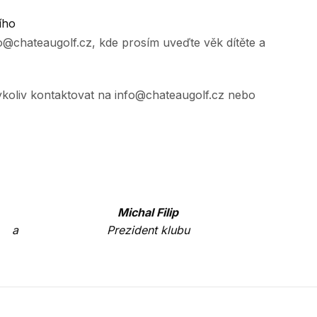
ího
fo@chateaugolf.cz, kde prosím uveďte věk dítěte a
ykoliv kontaktovat na info@chateaugolf.cz nebo
Michal Filip
a
Prezident klubu