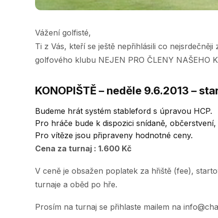
Vážení golfisté,
Ti z Vás, kteří se ještě nepřihlásili co nejsrdeč
golfového klubu NEJEN PRO ČLENY NAŠEHO 
KONOPIŠTĚ – neděle 9.6.2013 – star
Budeme hrát systém stableford s úpravou HCP.
Pro hráče bude k dispozici snídaně, občerstvení,
Pro vítěze jsou připraveny hodnotné ceny.
Cena za turnaj : 1.600 Kč
V ceně je obsažen poplatek za hřiště (fee), star
turnaje a oběd po hře.
Prosím na turnaj se přihlaste mailem na
info@cha