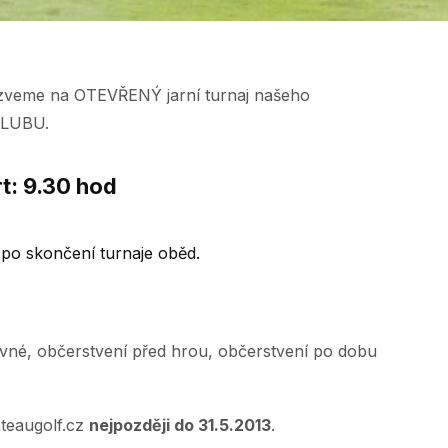
něji zveme na OTEVŘENÝ jarní turnaj našeho
KLUBU.
t: 9.30 hod
 po skončení turnaje oběd.
tovné, občerstvení před hrou, občerstvení po dobu
teaugolf.cz
nejpozději do 31.5.2013
.