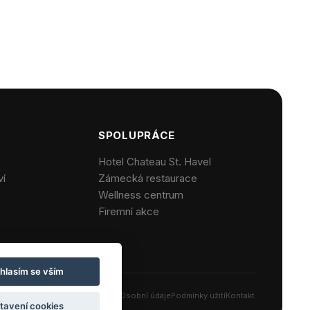
SPOLUPRÁCE
Hotel Chateau St. Havel
ví
Zámecká restaurace
Wellness centrum
Firemní akce
hlasím se vším
Osobní údaje
Podmínky užití
Kontakt
tavení cookies