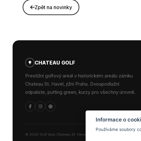
Zpět na novinky
CHATEAU GOLF
Prestižní golfový areál v historickém areálu zámku
Chateau St. Havel, jižní Praha. Dvoupodlažní
odpaliste, putting green, kurzy pro všechny úrovně.
Informace o cook
Používáme soubory coo
© 2026 Golf klub Chateau St. Havel – všechna práva vyhrazena