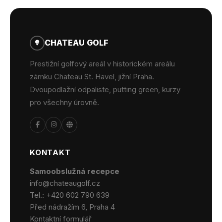
CHATEAU GOLF
Prestižní golfový areál v historickém areálu
zámku Chateau St. Havel, jižní Praha.
Dvoupodlažní odpaliste, putting green, kurzy
pro všechny úrovně.
KONTAKT
Samoobslužná recepce
info@chateaugolf.cz
Tel.:
+420 602 790 639
Před nádražím 6, Praha 4
Kontaktní formulář