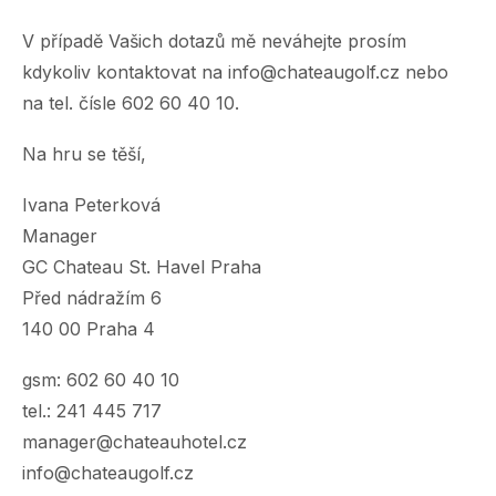
V případě Vašich dotazů mě neváhejte prosím
kdykoliv kontaktovat na
info@chateaugolf.cz
nebo
na tel. čísle 602 60 40 10.
Na hru se těší,
Ivana Peterková
Manager
GC Chateau St. Havel Praha
Před nádražím 6
140 00 Praha 4
gsm: 602 60 40 10
tel.: 241 445 717
manager@chateauhotel.cz
info@chateaugolf.cz