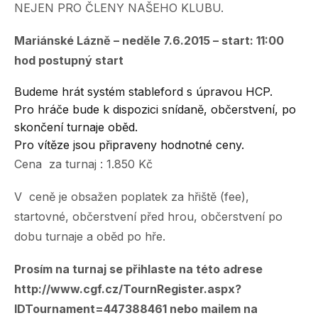
NEJEN PRO ČLENY NAŠEHO KLUBU.
Mariánské Lázně – neděle 7.6.2015 – start: 11:00
hod postupný start
Budeme hrát systém stableford s úpravou HCP.
Pro hráče bude k dispozici snídaně, občerstvení, po
skončení turnaje oběd.
Pro vítěze jsou připraveny hodnotné ceny.
Cena za turnaj : 1.850 Kč
V ceně je obsažen poplatek za hřiště (fee),
startovné, občerstvení před hrou, občerstvení po
dobu turnaje a oběd po hře.
Prosím na turnaj se přihlaste na této adrese
http://www.cgf.cz/TournRegister.aspx?
IDTournament=447388461
nebo mailem na