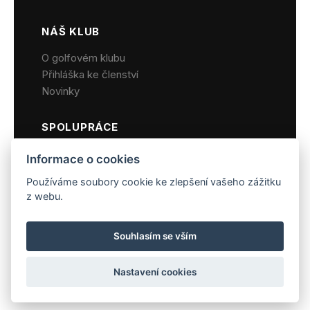
NÁŠ KLUB
O golfovém klubu
Přihláška ke členství
Novinky
SPOLUPRÁCE
Hotel Chateau St. Havel
Informace o cookies
Zámecká restaurace
Používáme soubory cookie ke zlepšení vašeho zážitku
Wellness centrum
z webu.
Firemní akce
Souhlasím se vším
© 2026 Golf klub Chateau St.
Osobní
Podmínky
Kontakt
Nastavení cookies
Havel – všechna práva vyhrazena
údaje
užití