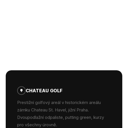
CHATEAU GOLF
Prestižní golfový areál v historickém areálu
zámku Chateau St. Havel, jižní Praha.
Dvoupodlažní odpaliste, putting green, kurzy
pro všechny úrovně.