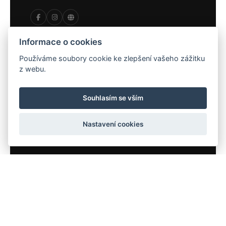
Informace o cookies
KONTAKT
Používáme soubory cookie ke zlepšení vašeho zážitku
Samoobslužná recepce
z webu.
info@chateaugolf.cz
Tel.:
+420 602 790 639
Souhlasím se vším
Před nádražím 6, Praha 4
Kontaktní formulář
Nastavení cookies
NÁŠ KLUB
O golfovém klubu
Přihláška ke členství
Novinky
SPOLUPRÁCE