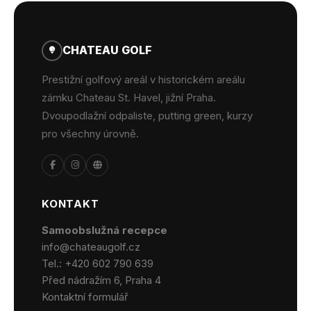
CHATEAU GOLF
Prestižní golfový areál v historickém areálu
zámku Chateau St. Havel, jižní Praha.
Dvoupodlažní odpaliste, putting green, kurzy
pro všechny úrovně.
KONTAKT
Samoobslužná recepce
info@chateaugolf.cz
Tel.:
+420 602 790 639
Před nádražím 6, Praha 4
Kontaktní formulář